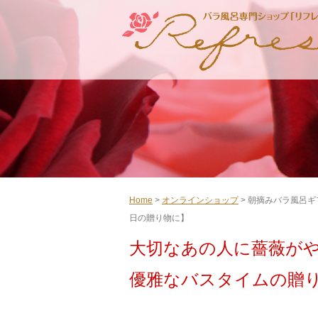
Home
>
オンラインショップ
> 朝摘みバラ風呂
日の贈り物に】
大切なあの人に薔薇が
優雅なバスタイムの贈