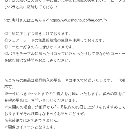
る予定の若いご夫婦が丁寧に挽いた手回し焙煎の美味しいコーヒーをぜ
ひバラと共に堪能してください。
消灯珈琲さんはこちら☆<"https://www.shoutoucoffee.com/">
◎丁寧に少しずつ焼き上げております。
◎フェアトレードの無農薬栽培の生豆を使用しております。
◎コーヒー好きの方にぜひオススメです。
◎バラをテーブルに飾ったりコップに浮かべたりして愛ながらコーヒー
を飲む贅沢な時間をお楽しみください。
※こちらの商品は単品購入の場合、ネコポスで発送いたします。（代引
不可）
※一件につき3セットまでのご購入をお願いいたします。多めの数をご
希望の場合は、お問い合わせくださいませ。
※未開封の場合、焙煎日から2ヶ月以内のお召し上がりをおすすめして
おりますがそれ以降はなるべくお早めにどうぞ。
※包装紙ではお包みできません。
※画像はイメージとなります。