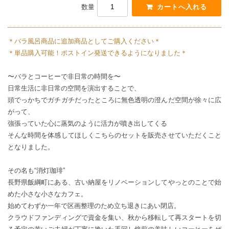
数量
＊バラ風呂商品に追加商品としてご購入ください＊
＊単品購入可能！ポストイン発送できるようになりました＊
〜バラとコーヒーで非日常の時間を〜
日常生活に非日常の空間を演出することで、
頭でっかちでガチガチだったところに無色透明の澄んだ空間が徐々に広
がって、
強張っていた心に蒸気のように活力が噴き出してくる
そんな時間を体感してほしくこちらのセットを販売させていただくこと
となりました。
その名も“消灯珈琲”
長野県飯綱町にある、古い納屋をリノベーションしてやっとのことで始
めた小さな小さなカフェ。
始めてわずか一年で区画整理のため立ち退きにあい閉店。
クラウドファンディングで資金を集い、秋から移転して再スタートを切