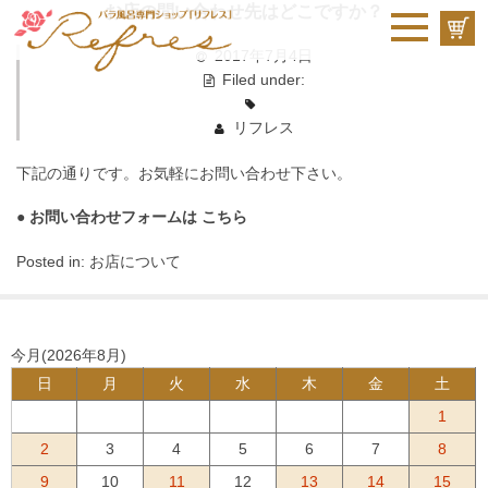
お店の問い合わせ先はどこですか？
2017年7月4日
Filed under:
リフレス
下記の通りです。お気軽にお問い合わせ下さい。
● お問い合わせフォームは
こちら
Posted in:
お店について
今月(2026年8月)
日
月
火
水
木
金
土
1
2
3
4
5
6
7
8
9
10
11
12
13
14
15