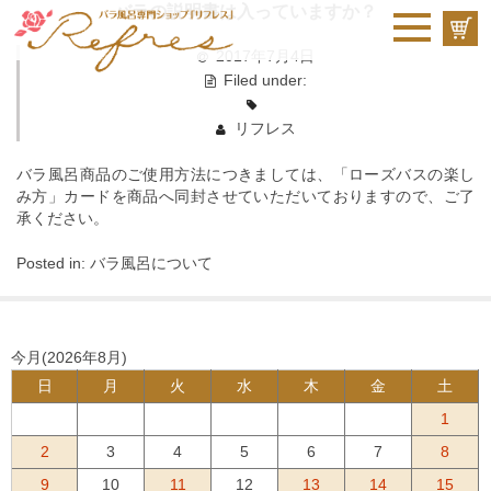
バラの説明書は入っていますか？
2017年7月4日
Filed under:
リフレス
バラ風呂商品のご使用方法につきましては、「ローズバスの楽し
み方」カードを商品へ同封させていただいておりますので、ご了
承ください。
Posted in:
バラ風呂について
今月(2026年8月)
日
月
火
水
木
金
土
1
2
3
4
5
6
7
8
9
10
11
12
13
14
15