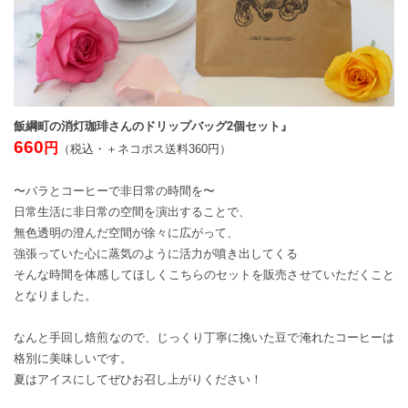
飯綱町の消灯珈琲さんのドリップバッグ2個セット』
660
円
（税込・＋ネコポス送料360円）
〜バラとコーヒーで非日常の時間を〜
日常生活に非日常の空間を演出することで、
無色透明の澄んだ空間が徐々に広がって、
強張っていた心に蒸気のように活力が噴き出してくる
そんな時間を体感してほしくこちらのセットを販売させていただくこと
となりました。
なんと手回し焙煎なので、じっくり丁寧に挽いた豆で淹れたコーヒーは
格別に美味しいです。
夏はアイスにしてぜひお召し上がりください！