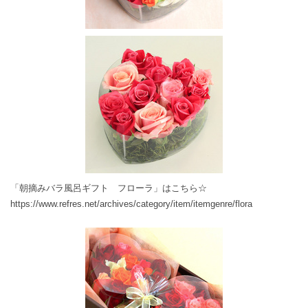
「朝摘みバラ風呂ギフト フローラ」はこちら☆
https://www.refres.net/archives/category/item/itemgenre/flora