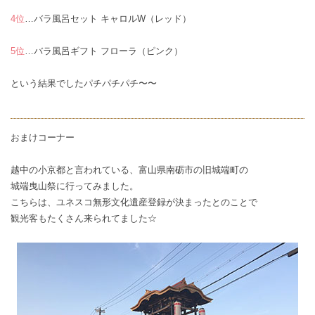
4位
…
バラ風呂セット キャロルW（レッド）
5位
…
バラ風呂ギフト フローラ（ピンク）
という結果でしたパチパチパチ〜〜
おまけコーナー
越中の小京都と言われている、富山県南砺市の旧城端町の
城端曳山祭に行ってみました。
こちらは、ユネスコ無形文化遺産登録が決まったとのことで
観光客もたくさん来られてました☆