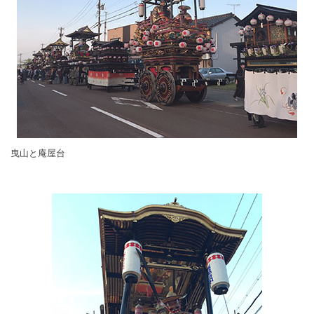
曳山と庵屋台