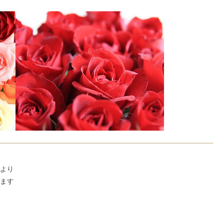
より
ます