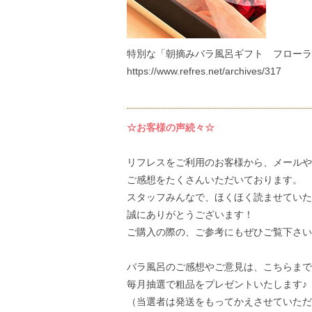
特別な「朝摘みバラ風呂ギフト フローラ
https://www.refres.net/archives/317
☆お客様の声続々☆
リフレスをご利用のお客様から、メールや
ご感想
をたくさんいただいております。
スタッフみんなで、ほくほく読ませていた
誠にありがとうございます！
ご購入の際の、ご参考にもぜひご覧下さい
バラ風呂のご感想やご意見は、
こちら
まで
毎月抽選で粗品をプレゼントいたします♪
（当選者は発送をもってかえさせていただ