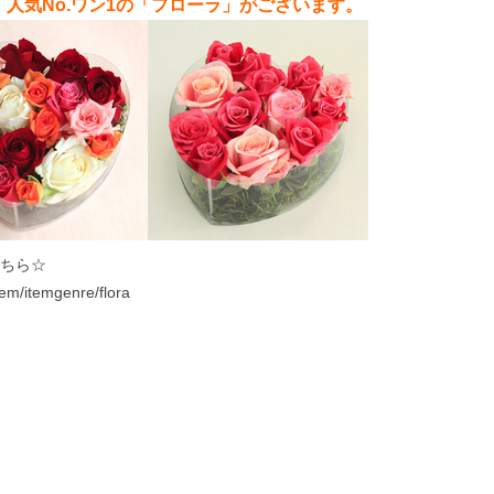
人気No.ワン1の「フローラ」がございます。
ちら☆
tem/itemgenre/flora