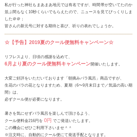
私が行った神社もまあまあ地元では有名ですが、時間帯が空いてたのか
並ぶ間もなく10秒くらいでもらえたので、ニュースを見てびっくりしま
した＠＠；
皆さんの新元号に対する期待と喜び、祈りの表れでしょうか。
☆【予告】2019夏のクール便無料キャンペーン☆
リフレスより、日頃の感謝を込めて、
6
月より夏のクール便無料キャンペーン
開催いたします。
大変ご好評をいただいております「朝摘みバラ風呂」商品ですが、
生花のバラの花となりますため、夏期（6〜9月末日まで／気温の高い期
間）は、
必ずクール便が必要になります。
暑さを気にせずバラ風呂を楽しんで頂けるよう、
0円
クール便料金216円を
でご発送いたします。
この機会にぜひご利用下さいませ＾＾
※注文時に、自動的にクール便にて発送手配となります。