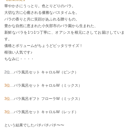
華やかさにうっとり。色とりどりのバラ。
大切な方に心癒される優雅なバスタイムを。
バラの香りと共に笑顔があふれる贈りもの。
豊かな自然に恵まれた小矢部市のバラ園から生まれた、
新鮮なバラを1つ1つ丁寧に、オアシスを根元にさしてお届けしていま
す。
価格とボリュームがちょうどピッタリサイズ！
根強い人気です♪
ちなみに・・・・
2位
…
バラ風呂セット キャロルW（ピンク）
3位
…
バラ風呂セット キャロルW（ミックス）
3位
…
バラ風呂ギフト フローラW（ミックス）
3位
…
バラ風呂セット キャロルW（レッド）
という結果でしたパチパチパチ〜〜