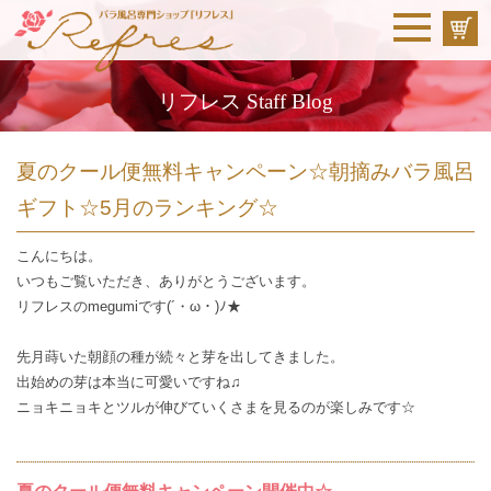
リフレス Staff Blog
夏のクール便無料キャンペーン☆朝摘みバラ風呂
ギフト☆5月のランキング☆
こんにちは。
いつもご覧いただき、ありがとうございます。
リフレスのmegumiです(´・ω・)ﾉ★
先月蒔いた朝顔の種が続々と芽を出してきました。
出始めの芽は本当に可愛いですね♫
ニョキニョキとツルが伸びていくさまを見るのが楽しみです☆