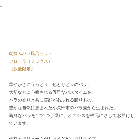
。
朝摘みバラ風呂セット
フローラ（ミックス）
【数量限定】
華やかさにうっとり。色とりどりのバラ。
大切な方に心癒される優雅なバスタイムを。
バラの香りと共に笑顔があふれる贈りもの。
豊かな自然に恵まれた小矢部市のバラ園から生まれた、
新鮮なバラを1つ1つ丁寧に、オアシスを根元にさしてお届けし
ています。
価格とボリュームがちょうどピッタリサイズ！