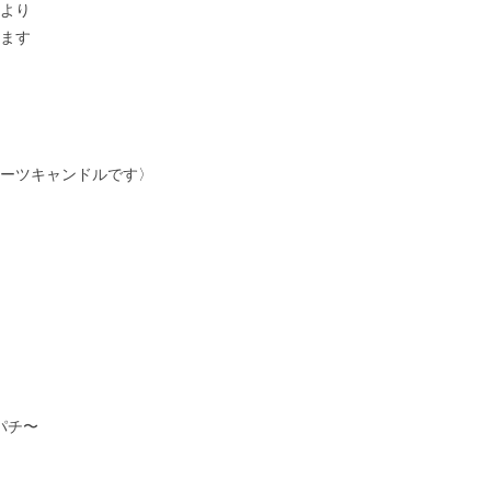
より
ます
ーツキャンドルです〉
チパチ〜