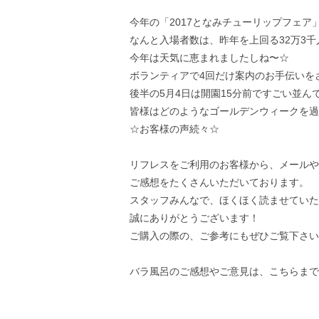
今年の「2017となみチューリップフェア
なんと入場者数は、昨年を上回る32万3
今年は天気に恵まれましたしね〜☆
ボランティアで4回だけ案内のお手伝いを
後半の5月4日は開園15分前ですごい並ん
皆様はどのようなゴールデンウィークを過
☆お客様の声続々☆
リフレスをご利用のお客様から、メールや
ご感想をたくさんいただいております。
スタッフみんなで、ほくほく読ませていた
誠にありがとうございます！
ご購入の際の、ご参考にもぜひご覧下さい
バラ風呂のご感想やご意見は、
こちら
まで