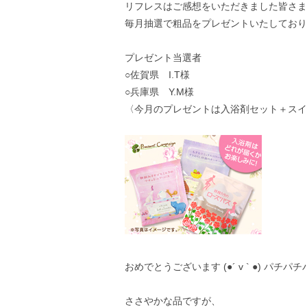
リフレスはご感想をいただきました皆さま
毎月抽選で粗品をプレゼントいたしており
プレゼント当選者
○佐賀県 I.T様
○兵庫県 Y.M様
〈今月のプレゼントは入浴剤セット＋スイ
おめでとうございます (●´ v ` ●) パチパ
ささやかな品ですが、