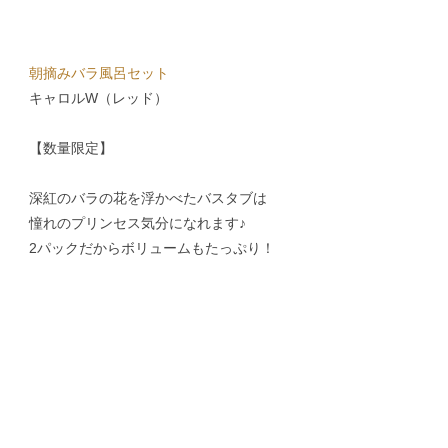
朝摘みバラ風呂セット
キャロルW（レッド）
【数量限定】
深紅のバラの花を浮かべたバスタブは
憧れのプリンセス気分になれます♪
2パックだからボリュームもたっぷり！