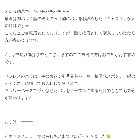
という結果でしたパチパチパチ〜〜
最近は卵パック型の透明の入れ物にバラをお詰めした「キャロル」が大
変好評です☆
こちらはご自宅用としておりますが、贈り物用として購入していただく
方が多いようです。
7月は中旬以降は余裕がございますのでご検討の方はお早めがおすすめ
です。
リフレスのバラは、生のお花です
花首を一輪一輪吸水スポンジ（緑の
オアシス）に挿してお入れしております。
フラワーベースで浮かばせたバラをテーブルに飾るだけでもとても気分
が変わります♪
おまけコーナー
イオックスアローザ
のあじさいまつりに行ってきました