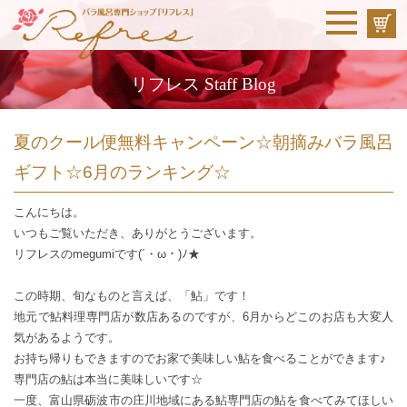
リフレス Staff Blog
夏のクール便無料キャンペーン☆朝摘みバラ風呂
ギフト☆6月のランキング☆
こんにちは。
いつもご覧いただき、ありがとうございます。
リフレスのmegumiです(´・ω・)ﾉ★
この時期、旬なものと言えば、「鮎」です！
地元で鮎料理専門店が数店あるのですが、6月からどこのお店も大変人
気があるようです。
お持ち帰りもできますのでお家で美味しい鮎を食べることができます♪
専門店の鮎は本当に美味しいです☆
一度、富山県砺波市の庄川地域にある鮎専門店の鮎を食べてみてほしい