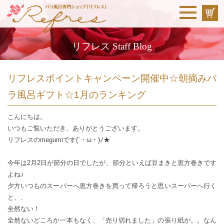
リフレス Staff Blog
リフレスポイントキャンペーン開催中☆朝摘みバ
ラ風呂ギフト☆1月のランキング
こんにちは。
いつもご覧いただき、ありがとうございます。
リフレスのmegumiです(´・ω・)ﾉ★
今年は2月2日が節分の日でしたが、節分といえば豆まきと恵方巻きです
よね♪
夕方いつものスーパーへ恵方巻きを買って帰ろうと思いスーパーへ行く
と、、
全然ない！
全然ないどころか一本もなく、「売り切れました」の張り紙が。。なん