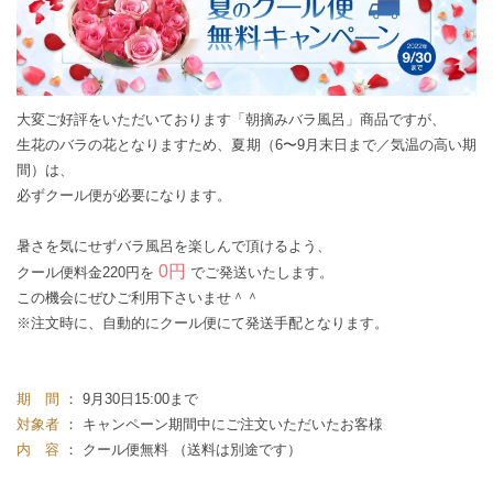
大変ご好評をいただいております「朝摘みバラ風呂」商品ですが、
生花のバラの花となりますため、夏期（6〜9月末日まで／気温の高い期
間）は、
必ずクール便が必要になります。
暑さを気にせずバラ風呂を楽しんで頂けるよう、
0円
クール便料金220円を
でご発送いたします。
この機会にぜひご利用下さいませ＾＾
※注文時に、自動的にクール便にて発送手配となります。
期 間
： 9月30日15:00まで
対象者
： キャンペーン期間中にご注文いただいたお客様
内 容
： クール便無料 （送料は別途です）