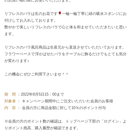
のお買い物の際にお使いいただけます。
リフレスのバラは生のお花です
一輪一輪丁寧に緑の吸水スポンジにお
付けしてお入れしております。
艶やかで美しいリフレスのバラで心と体を和ませていただきたいと思い
ます。
リフレスのバラ風呂商品は生産元から直送させていただいております。
フラワーベースで浮かばせたバラをテーブルに飾るだけでもとても気分
が変わります♪
この機会にぜひご利用下さいませ＾＾
期 間
：2022年8月5日15：00まで
対象者
： キャンペーン期間中にご注文いただいた会員のお客様
内 容
： 会員の方に商品金額に対して10％のポイント付与
※会員の方のポイント数の確認は、トップページ下部の「ログイン」よ
りポイント残高、購入履歴が確認できます。