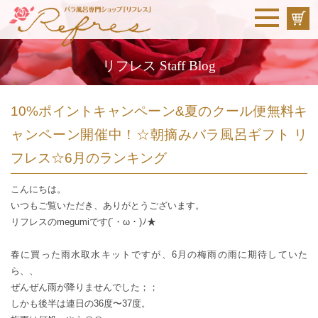
リフレス Staff Blog
10%ポイントキャンペーン&夏のクール便無料キ
ャンペーン開催中！☆朝摘みバラ風呂ギフト リ
フレス☆6月のランキング
こんにちは。
いつもご覧いただき、ありがとうございます。
リフレスのmegumiです(´・ω・)ﾉ★
春に買った雨水取水キットですが、6月の梅雨の雨に期待していた
ら、、
ぜんぜん雨が降りませんでした；；
しかも後半は連日の36度〜37度。