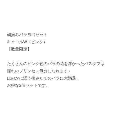
朝摘みバラ風呂セット
キャロルW（ピンク）
【数量限定】
たくさんのピンク色のバラの花を浮かべたバスタブは
憧れのプリンセス気分になれます♪
ほのかに漂う摘みたてのバラに大満足！
お得な2個セットです。