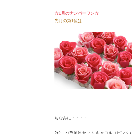
☆1月のナンバーワン☆
先月の第1位は…
ちなみに・・・・
2位…
バラ風呂セット キャロル（ピンク）