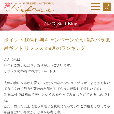
リフレス Staff Blog
ポイント10%付与キャンペーン☆朝摘みバラ風
呂ギフト リフレス☆9月のランキング
こんにちは。
いつもご覧いただき、ありがとうございます。
リフレスのmegumiです(´・ω・)ﾉ★
去年の春にタネから育てていたタカネハンショウヅルが、ようやく咲い
てきてくれて努力が報われた気がして久々に感動して嬉しいです♪
朝顔以外では初めて実生というのをやってみましたができるものです
ね。
ただ、思った以上にモッサモサな状態になっていてこの後どうやって冬
を越せばいいものか、と今から考え中。。