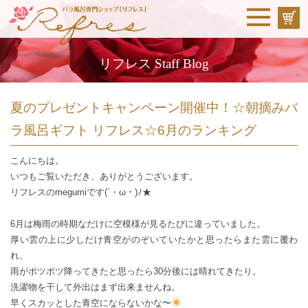
リフレス Staff Blog
夏のプレゼントキャンペーン開催中！☆朝摘みバ
ラ風呂ギフト リフレス☆6月のランキング
こんにちは。
いつもご覧いただき、ありがとうございます。
リフレスのmegumiです(´・ω・)ﾉ★
6月は梅雨の時期なだけに空模様が見るたびに違っていました。
厚い雲の上に少しだけ青空がのぞいていたかと思ったらまた雲に覆わ
れ、
雨がポツポツ降ってきたと思ったら30分後には晴れてきたり。
洗濯物を干して外出はまず出来ませんね。
早くスカッとした青空にならないかな〜