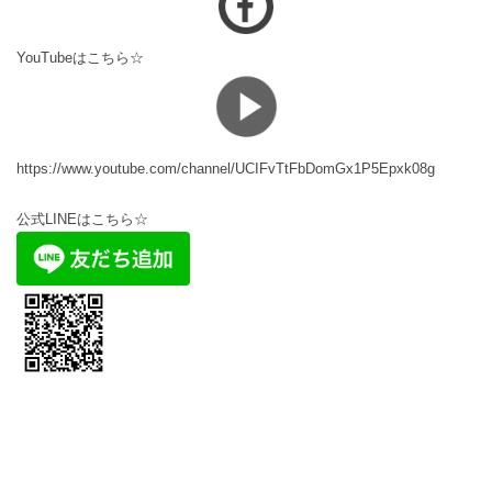
YouTubeはこちら☆
https://www.youtube.com/channel/UCIFvTtFbDomGx1P5Epxk08g
公式LINEはこちら☆