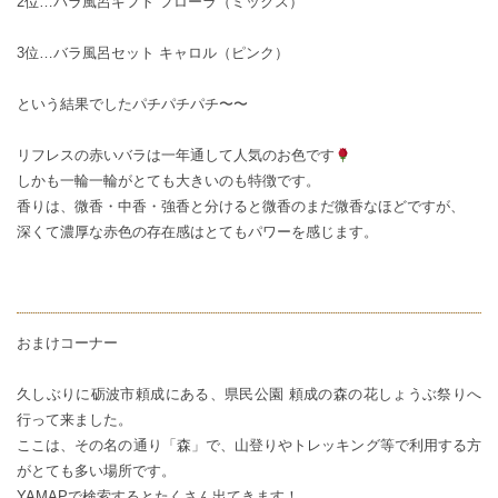
2位…
バラ風呂ギフト フローラ（ミックス）
3位…
バラ風呂セット キャロル（ピンク）
という結果でしたパチパチパチ〜〜
リフレスの赤いバラは一年通して人気のお色です
しかも一輪一輪がとても大きいのも特徴です。
香りは、微香・中香・強香と分けると微香のまだ微香なほどですが、
深くて濃厚な赤色の存在感はとてもパワーを感じます。
おまけコーナー
久しぶりに砺波市頼成にある、県民公園 頼成の森の花しょうぶ祭りへ
行って来ました。
ここは、その名の通り「森」で、山登りやトレッキング等で利用する方
がとても多い場所です。
YAMAPで検索するとたくさん出てきます！